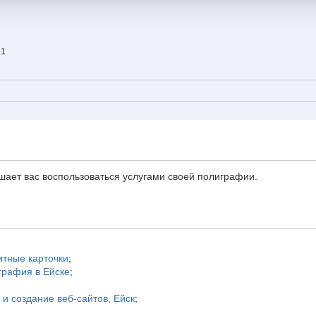
21
ает вас воспользоваться услугами своей полиграфии.
итные карточки
;
графия в Ейске
;
и создание веб-сайтов, Ейск
;