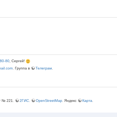
-80-80
, Сергей!
ail.com
. Группа в
Телеграм
.
ет № 221.
2ГИС
.
OpenStreetMap
. Яндекс
Карта
.