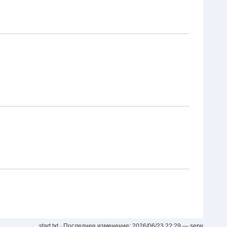
start.txt
· Последнее изменение:
2026/06/23 22:29
—
serw