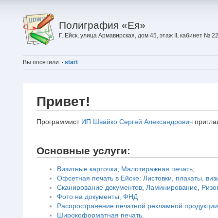
Полиграфия «Ея»
Г. Ейск, улица Армавирская, дом 45, этаж II, кабинет № 2
Вы посетили:
start
•
Привет!
Программист
ИП Швайко Сергей Александрович
приглаш
Основные услуги:
Визитные карточки
;
Малотиражная печать
;
Офсетная печать в Ейске: Листовки, плакаты, виз
Сканирование документов
,
Ламинирование
,
Ризо
Фото на документы, ФНД
Распространение печатной рекламной продукции 
Широкоформатная печать
.